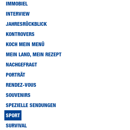
IMMOBIEL
13
seconds
Volume
INTERVIEW
90%
JAHRESRÜCKBLICK
KONTROVERS
KOCH MEIN MENÜ
MEIN LAND, MEIN REZEPT
NACHGEFRAGT
PORTRÄT
RENDEZ-VOUS
SOUVENIRS
SPEZIELLE SENDUNGEN
SPORT
SURVIVAL