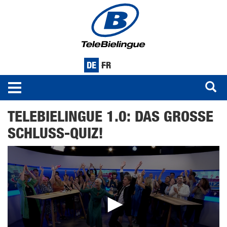
DE
FR
Toggle
navigation
Direkt
TELEBIELINGUE 1.0: DAS GROSSE
zum
Inhalt
SCHLUSS-QUIZ!