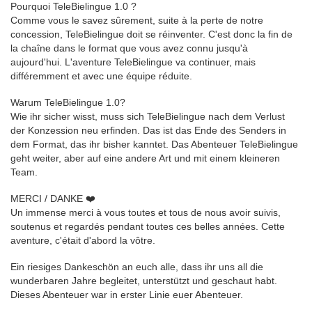
Pourquoi TeleBielingue 1.0 ?
Comme vous le savez sûrement, suite à la perte de notre
concession, TeleBielingue doit se réinventer. C'est donc la fin de
la chaîne dans le format que vous avez connu jusqu'à
aujourd'hui. L'aventure TeleBielingue va continuer, mais
différemment et avec une équipe réduite.
Warum TeleBielingue 1.0?
Wie ihr sicher wisst, muss sich TeleBielingue nach dem Verlust
der Konzession neu erfinden. Das ist das Ende des Senders in
dem Format, das ihr bisher kanntet. Das Abenteuer TeleBielingue
geht weiter, aber auf eine andere Art und mit einem kleineren
Team.
MERCI / DANKE ❤️
Un immense merci à vous toutes et tous de nous avoir suivis,
soutenus et regardés pendant toutes ces belles années. Cette
aventure, c'était d'abord la vôtre.
Ein riesiges Dankeschön an euch alle, dass ihr uns all die
wunderbaren Jahre begleitet, unterstützt und geschaut habt.
Dieses Abenteuer war in erster Linie euer Abenteuer.