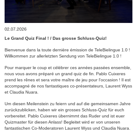
0
02.07.2026
seconds
of
Le Grand Quiz Final ! / Das grosse Schluss-Quiz!
0
seconds
Bienvenue dans la toute dernière émission de TeleBielingue 1.0 !
Willkommen zur allerletzten Sendung von TeleBielingue 1.0 !
Pour marquer le coup et célébrer ces années passées ensemble,
nous vous avons préparé un grand quiz de fin. Pablo Cuixeres
prend les rênes et sera votre maître de jeu pour l'occasion ! Il est
accompagné de nos fantastiques co-présentateurs, Laurent Wyss
et Claudia Nuara.
Um diesen Meilenstein zu feiern und auf die gemeinsamen Jahre
zurückzublicken, haben wir ein grosses Schluss-Quiz für euch
vorbereitet. Pablo Cuixeres übernimmt das Ruder und ist euer
Quizmaster für diesen Anlass! Begleitet wird er von unseren
fantastischen Co-Moderatoren Laurent Wyss und Claudia Nuara.