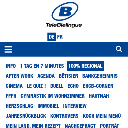
DE
FR
Toggle
navigation
Direkt
INFO
1 TAG EN 7 MINUTES
100% REGIONAL
zum
Inhalt
AFTER WORK
AGENDA
BÊTISIER
BANKGEHEIMNIS
CINEMA
LE QUIZ !
DUELL
ECHO
EHCB-CORNER
FFFH
GYMNASTIK IM WOHNZIMMER
HAUTNAH
HERZSCHLAG
IMMOBIEL
INTERVIEW
JAHRESRÜCKBLICK
KONTROVERS
KOCH MEIN MENÜ
MEIN LAND, MEIN REZEPT
NACHGEFRAGT
PORTRÄT