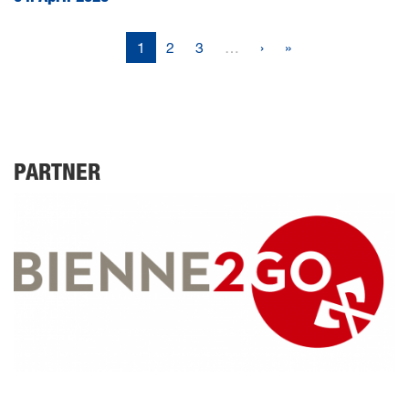
1
2
3
…
›
»
PARTNER