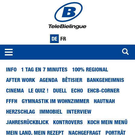
DE
FR
Toggle
navigation
Direkt
INFO
1 TAG EN 7 MINUTES
100% REGIONAL
zum
Inhalt
AFTER WORK
AGENDA
BÊTISIER
BANKGEHEIMNIS
CINEMA
LE QUIZ !
DUELL
ECHO
EHCB-CORNER
FFFH
GYMNASTIK IM WOHNZIMMER
HAUTNAH
HERZSCHLAG
IMMOBIEL
INTERVIEW
JAHRESRÜCKBLICK
KONTROVERS
KOCH MEIN MENÜ
MEIN LAND, MEIN REZEPT
NACHGEFRAGT
PORTRÄT