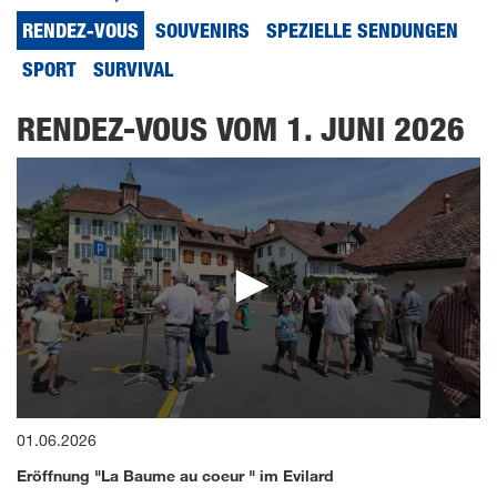
RENDEZ-VOUS
SOUVENIRS
SPEZIELLE SENDUNGEN
SPORT
SURVIVAL
RENDEZ-VOUS VOM 1. JUNI 2026
0
01.06.2026
seconds
of
Eröffnung "La Baume au coeur " im Evilard
5
minutes,