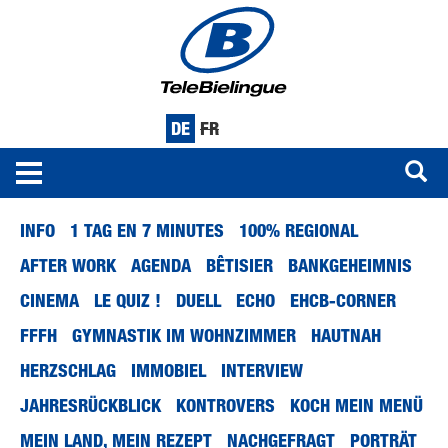
DE
FR
Toggle
navigation
Direkt
INFO
1 TAG EN 7 MINUTES
100% REGIONAL
zum
Inhalt
AFTER WORK
AGENDA
BÊTISIER
BANKGEHEIMNIS
CINEMA
LE QUIZ !
DUELL
ECHO
EHCB-CORNER
FFFH
GYMNASTIK IM WOHNZIMMER
HAUTNAH
HERZSCHLAG
IMMOBIEL
INTERVIEW
JAHRESRÜCKBLICK
KONTROVERS
KOCH MEIN MENÜ
MEIN LAND, MEIN REZEPT
NACHGEFRAGT
PORTRÄT