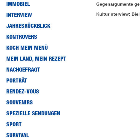
IMMOBIEL
Gegenargumente gege
50
seconds
Volume
INTERVIEW
Kulturinterview: Bie
90%
JAHRESRÜCKBLICK
KONTROVERS
KOCH MEIN MENÜ
MEIN LAND, MEIN REZEPT
NACHGEFRAGT
PORTRÄT
RENDEZ-VOUS
SOUVENIRS
SPEZIELLE SENDUNGEN
SPORT
SURVIVAL