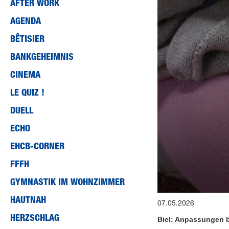
AFTER WORK
AGENDA
BÊTISIER
BANKGEHEIMNIS
CINEMA
LE QUIZ !
DUELL
ECHO
EHCB-CORNER
FFFH
GYMNASTIK IM WOHNZIMMER
0
HAUTNAH
07.05.2026
seconds
of
HERZSCHLAG
Biel: Anpassungen b
17
minutes,