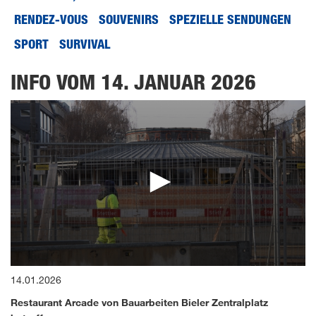
RENDEZ-VOUS
SOUVENIRS
SPEZIELLE SENDUNGEN
SPORT
SURVIVAL
INFO VOM 14. JANUAR 2026
0
14.01.2026
seconds
of
Restaurant Arcade von Bauarbeiten Bieler Zentralplatz
13
minutes,