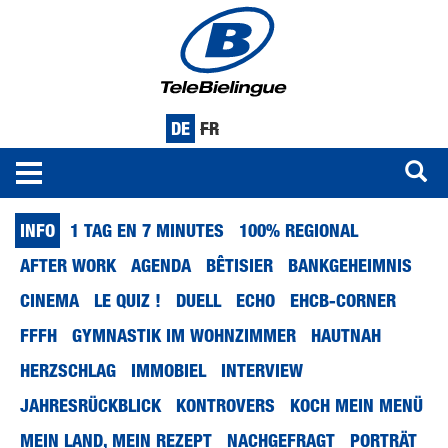
DE
FR
Toggle
navigation
Direkt
INFO
1 TAG EN 7 MINUTES
100% REGIONAL
zum
Inhalt
AFTER WORK
AGENDA
BÊTISIER
BANKGEHEIMNIS
CINEMA
LE QUIZ !
DUELL
ECHO
EHCB-CORNER
FFFH
GYMNASTIK IM WOHNZIMMER
HAUTNAH
HERZSCHLAG
IMMOBIEL
INTERVIEW
JAHRESRÜCKBLICK
KONTROVERS
KOCH MEIN MENÜ
MEIN LAND, MEIN REZEPT
NACHGEFRAGT
PORTRÄT