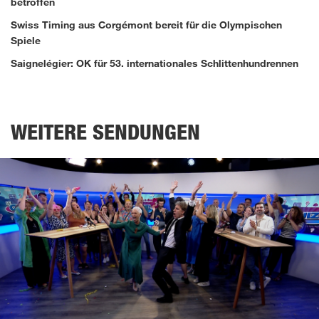
betroffen
45
seconds
Swiss Timing aus Corgémont bereit für die Olympischen
Spiele
Saignelégier: OK für 53. internationales Schlittenhundrennen
WEITERE SENDUNGEN