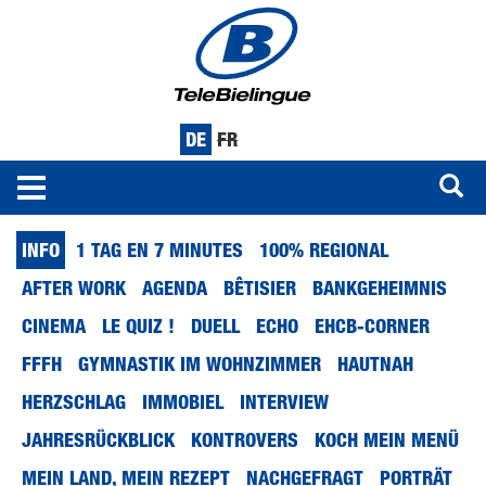
DE
FR
Toggle
navigation
Direkt
INFO
1 TAG EN 7 MINUTES
100% REGIONAL
zum
Inhalt
AFTER WORK
AGENDA
BÊTISIER
BANKGEHEIMNIS
CINEMA
LE QUIZ !
DUELL
ECHO
EHCB-CORNER
FFFH
GYMNASTIK IM WOHNZIMMER
HAUTNAH
HERZSCHLAG
IMMOBIEL
INTERVIEW
JAHRESRÜCKBLICK
KONTROVERS
KOCH MEIN MENÜ
MEIN LAND, MEIN REZEPT
NACHGEFRAGT
PORTRÄT