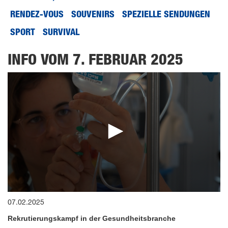
RENDEZ-VOUS
SOUVENIRS
SPEZIELLE SENDUNGEN
SPORT
SURVIVAL
INFO VOM 7. FEBRUAR 2025
0
07.02.2025
seconds
of
Rekrutierungskampf in der Gesundheitsbranche
15
minutes,