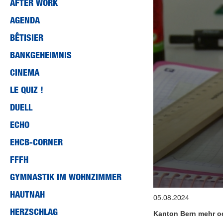
AFTER WORK
AGENDA
BÊTISIER
BANKGEHEIMNIS
CINEMA
LE QUIZ !
DUELL
ECHO
EHCB-CORNER
FFFH
GYMNASTIK IM WOHNZIMMER
0
HAUTNAH
05.08.2024
seconds
of
HERZSCHLAG
Kanton Bern mehr od
22
minutes,