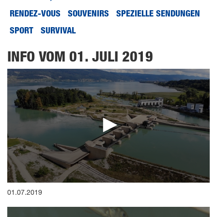
RENDEZ-VOUS
SOUVENIRS
SPEZIELLE SENDUNGEN
SPORT
SURVIVAL
INFO VOM 01. JULI 2019
0
01.07.2019
seconds
of
0
seconds