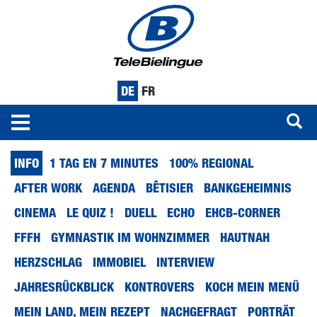
DE
FR
Toggle
navigation
Direkt
INFO
1 TAG EN 7 MINUTES
100% REGIONAL
zum
Inhalt
AFTER WORK
AGENDA
BÊTISIER
BANKGEHEIMNIS
CINEMA
LE QUIZ !
DUELL
ECHO
EHCB-CORNER
FFFH
GYMNASTIK IM WOHNZIMMER
HAUTNAH
HERZSCHLAG
IMMOBIEL
INTERVIEW
JAHRESRÜCKBLICK
KONTROVERS
KOCH MEIN MENÜ
MEIN LAND, MEIN REZEPT
NACHGEFRAGT
PORTRÄT