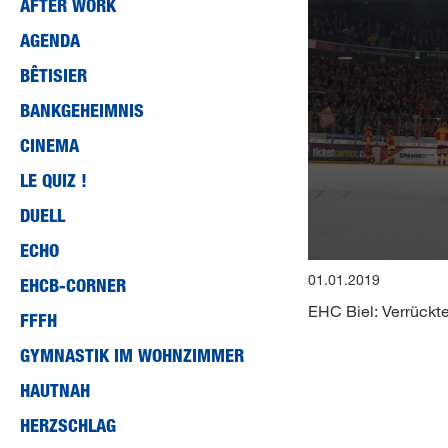
AFTER WORK
AGENDA
BÊTISIER
BANKGEHEIMNIS
CINEMA
LE QUIZ !
DUELL
ECHO
0
01.01.2019
EHCB-CORNER
seconds
of
EHC Biel: Verrückt
0
FFFH
seconds
Volume
90%
GYMNASTIK IM WOHNZIMMER
HAUTNAH
HERZSCHLAG