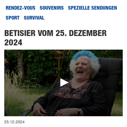
RENDEZ-VOUS
SOUVENIRS
SPEZIELLE SENDUNGEN
SPORT
SURVIVAL
BETISIER VOM 25. DEZEMBER
2024
0
25.12.2024
seconds