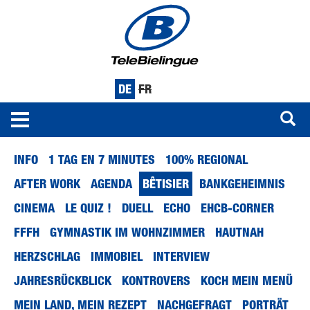
DE
FR
Toggle
navigation
Direkt
INFO
1 TAG EN 7 MINUTES
100% REGIONAL
zum
Inhalt
AFTER WORK
AGENDA
BÊTISIER
BANKGEHEIMNIS
CINEMA
LE QUIZ !
DUELL
ECHO
EHCB-CORNER
FFFH
GYMNASTIK IM WOHNZIMMER
HAUTNAH
HERZSCHLAG
IMMOBIEL
INTERVIEW
JAHRESRÜCKBLICK
KONTROVERS
KOCH MEIN MENÜ
MEIN LAND, MEIN REZEPT
NACHGEFRAGT
PORTRÄT