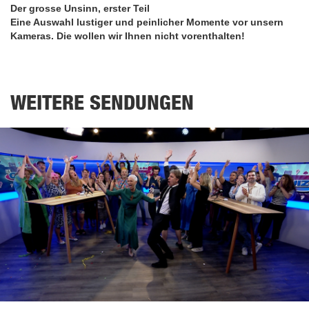
of
Der grosse Unsinn, erster Teil
6
minutes,
Eine Auswahl lustiger und peinlicher Momente vor unsern
6
Kameras. Die wollen wir Ihnen nicht vorenthalten!
seconds
WEITERE SENDUNGEN