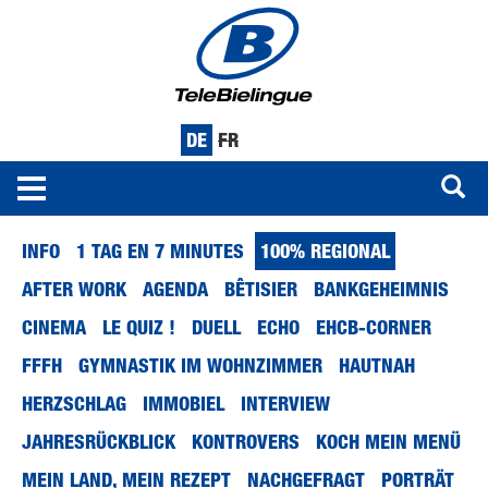
DE
FR
Toggle
navigation
Direkt
INFO
1 TAG EN 7 MINUTES
100% REGIONAL
zum
Inhalt
AFTER WORK
AGENDA
BÊTISIER
BANKGEHEIMNIS
CINEMA
LE QUIZ !
DUELL
ECHO
EHCB-CORNER
FFFH
GYMNASTIK IM WOHNZIMMER
HAUTNAH
HERZSCHLAG
IMMOBIEL
INTERVIEW
JAHRESRÜCKBLICK
KONTROVERS
KOCH MEIN MENÜ
MEIN LAND, MEIN REZEPT
NACHGEFRAGT
PORTRÄT