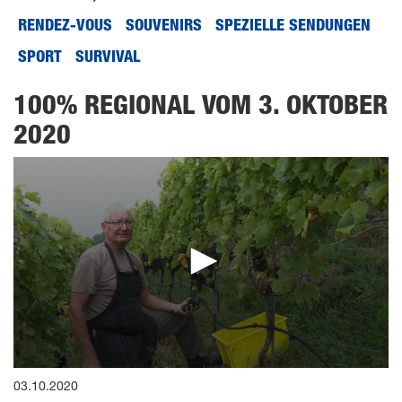
RENDEZ-VOUS
SOUVENIRS
SPEZIELLE SENDUNGEN
SPORT
SURVIVAL
100% REGIONAL VOM 3. OKTOBER
2020
0
03.10.2020
seconds