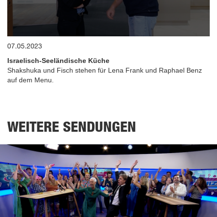
0
07.05.2023
seconds
of
Israelisch-Seeländische Küche
9
minutes,
Shakshuka und Fisch stehen für Lena Frank und Raphael Benz
4
auf dem Menu.
seconds
WEITERE SENDUNGEN