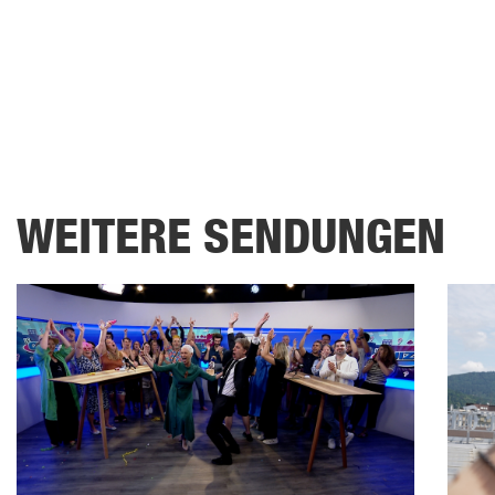
53
seconds
Volume
90%
WEITERE SENDUNGEN