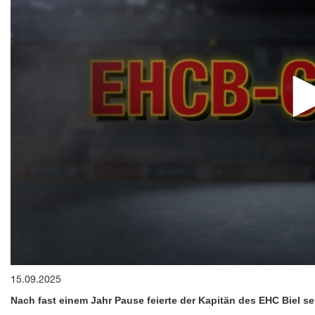
0
15.09.2025
seconds
of
Nach fast einem Jahr Pause feierte der Kapitän des EHC Biel 
7
minutes,