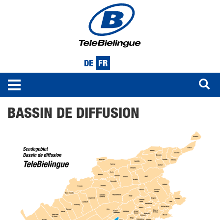
DE
FR
Toggle
navigation
Aller
BASSIN DE DIFFUSION
au
contenu
principal