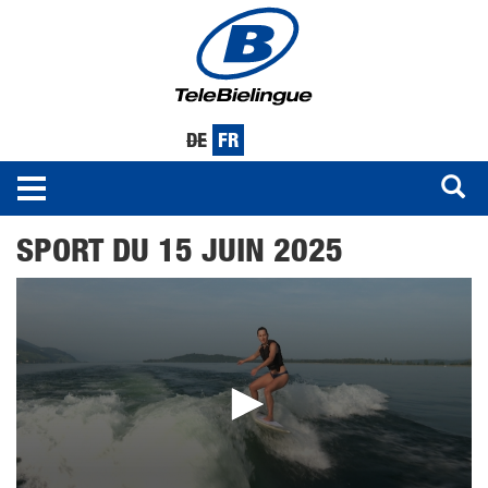
DE
FR
Toggle
navigation
Aller
SPORT DU 15 JUIN 2025
au
contenu
principal