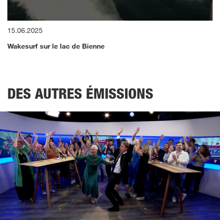
0
15.06.2025
seconds
of
Wakesurf sur le lac de Bienne
8
minutes,
20
seconds
DES AUTRES ÉMISSIONS