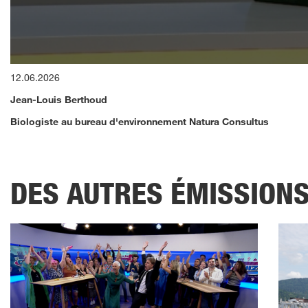
0
12.06.2026
seconds
of
Jean-Louis Berthoud
12
minutes,
Biologiste au bureau d'environnement Natura Consultus
14
seconds
Volume
90%
DES AUTRES ÉMISSION