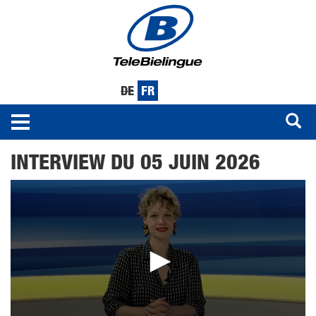
DE
FR
Toggle
navigation
Aller
INTERVIEW DU 05 JUIN 2026
au
contenu
principal