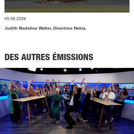
0
05.06.2026
seconds
of
Judith Madeline Walter, Directrice Nebia
12
minutes,
47
seconds
DES AUTRES ÉMISSIONS