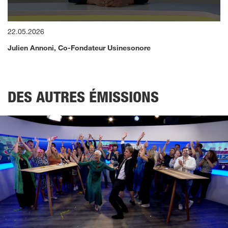
0
22.05.2026
seconds
of
Julien Annoni, Co-Fondateur Usinesonore
0
seconds
DES AUTRES ÉMISSIONS