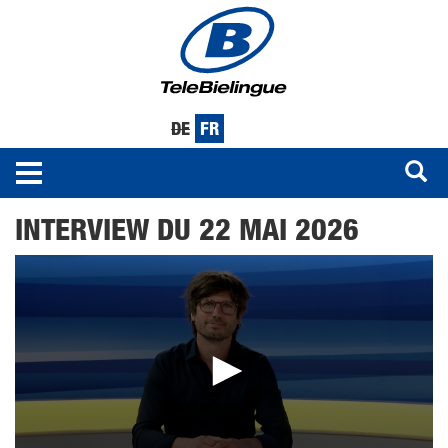
DE
FR
Toggle
navigation
Aller
INTERVIEW DU 22 MAI 2026
au
contenu
principal