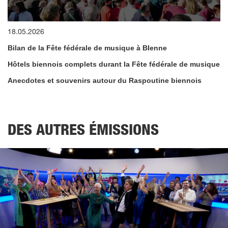
0
18.05.2026
seconds
of
Bilan de la Fête fédérale de musique à BIenne
12
minutes,
Hôtels biennois complets durant la Fête fédérale de musique
29
seconds
Anecdotes et souvenirs autour du Raspoutine biennois
DES AUTRES ÉMISSIONS