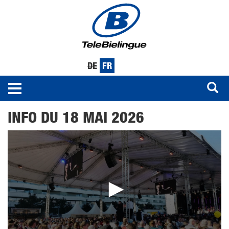
DE
FR
Toggle
navigation
Aller
INFO DU 18 MAI 2026
au
contenu
principal