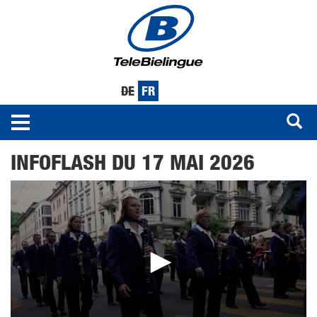
DE
FR
Toggle
navigation
Aller
INFOFLASH DU 17 MAI 2026
au
contenu
principal