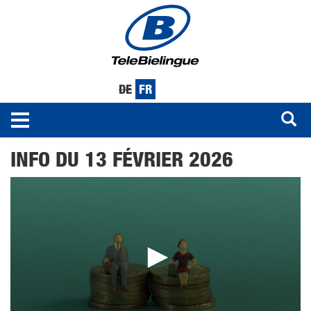
DE
FR
Toggle
navigation
Aller
INFO DU 13 FÉVRIER 2026
au
contenu
principal