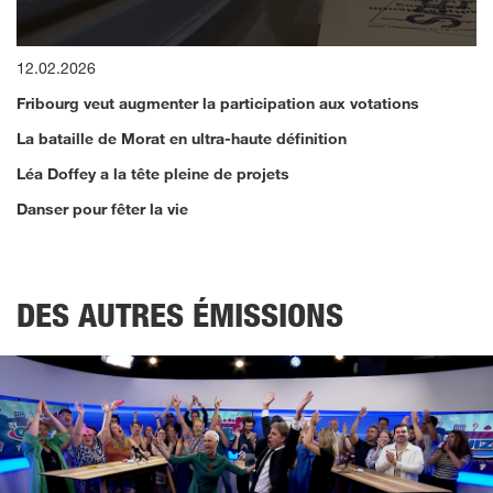
0
12.02.2026
seconds
of
Fribourg veut augmenter la participation aux votations
16
minutes,
La bataille de Morat en ultra-haute définition
59
seconds
Léa Doffey a la tête pleine de projets
Danser pour fêter la vie
DES AUTRES ÉMISSIONS