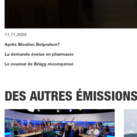
0
11.11.2025
seconds
of
Après Moutier, Belprahon?
14
minutes,
La demande évolue en pharmacie
32
seconds
Volume
Le coureur de Brügg récompensé
90%
DES AUTRES ÉMISSION