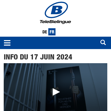
DE
FR
Toggle
navigation
Aller
INFO DU 17 JUIN 2024
au
contenu
principal