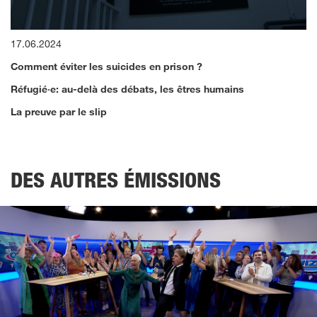
0
17.06.2024
seconds
of
Comment éviter les suicides en prison ?
13
minutes,
Réfugié·e: au-delà des débats, les êtres humains
55
seconds
La preuve par le slip
DES AUTRES ÉMISSIONS