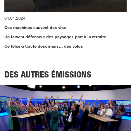
0
04.04.2024
seconds
of
Ces machines sauvent des vies
11
minutes,
Un fervent défenseur des paysages part à la retraite
0
Ce téléski tracte désormais… des vélos
DES AUTRES ÉMISSIONS