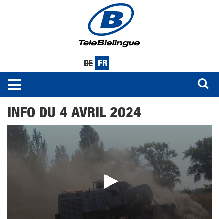
DE
FR
Toggle
navigation
Aller
INFO DU 4 AVRIL 2024
au
contenu
principal