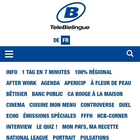
DE
FR
Toggle
navigation
Aller
INFO
1 TAG EN 7 MINUTES
100% RÉGIONAL
au
contenu
AFTER WORK
AGENDA
APERICIP
À FLEUR DE PEAU
principal
BÊTISIER
BANC PUBLIC
CA BOUGE À LA MAISON
CINEMA
CUISINE MON MENU
CONTROVERSE
DUEL
ECHO
ÉMISSIONS SPÉCIALES
FFFH
HCB-CORNER
INTERVIEW
LE QUIZ !
MON PAYS, MA RECETTE
NATIONAL LEAGUE
PORTRAIT
PULSATIONS