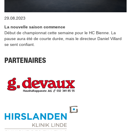
0
29.08.2023
seconds
of
La nouvelle saison commence
8
minutes,
Début de championnat cette semaine pour le HC Bienne. La
44
pause aura été de courte durée, mais le directeur Daniel Villard
seconds
se sent confiant.
PARTENAIRES