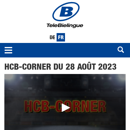
DE
FR
Toggle
navigation
Aller
HCB-CORNER DU 28 AOÛT 2023
au
contenu
principal