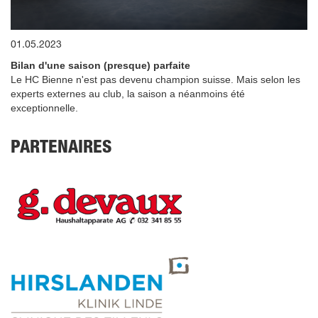
0
01.05.2023
seconds
of
Bilan d'une saison (presque) parfaite
11
minutes,
Le HC Bienne n'est pas devenu champion suisse. Mais selon les
58
experts externes au club, la saison a néanmoins été
seconds
exceptionnelle.
PARTENAIRES