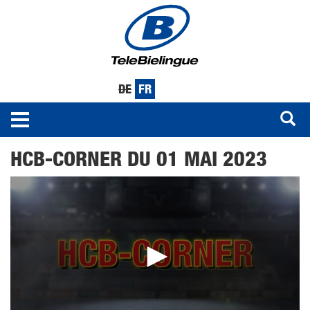
DE
FR
Toggle
navigation
Aller
HCB-CORNER DU 01 MAI 2023
au
contenu
principal