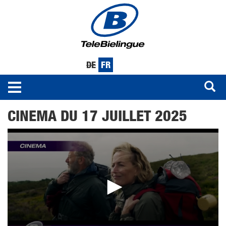
DE
FR
Toggle
navigation
Aller
CINEMA DU 17 JUILLET 2025
au
contenu
principal