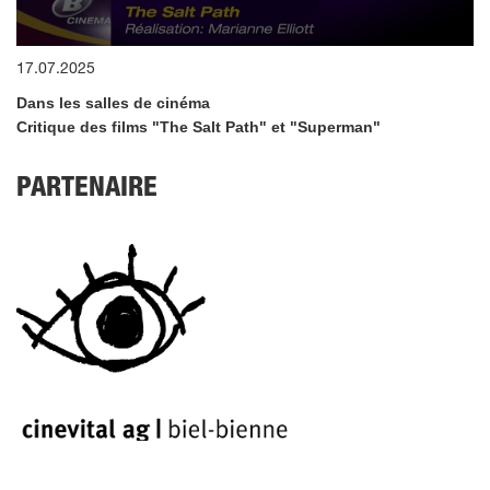
0
17.07.2025
seconds
of
Dans les salles de cinéma
4
minutes,
Critique des films "
The Salt Path
" et "
Superman
"
24
seconds
PARTENAIRE