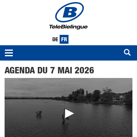
DE
FR
Toggle
navigation
Aller
AGENDA DU 7 MAI 2026
au
contenu
principal