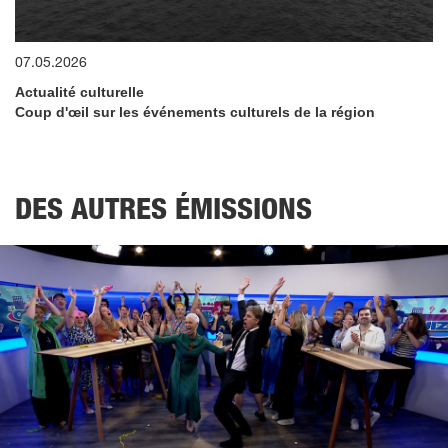
0
07.05.2026
seconds
of
Actualité culturelle
1
minute,
Coup d'œil sur les événements culturels de la région
33
seconds
DES AUTRES ÉMISSIONS