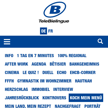
DE
FR
Toggle
navigation
Direkt
INFO
1 TAG EN 7 MINUTES
100% REGIONAL
zum
Inhalt
AFTER WORK
AGENDA
BÊTISIER
BANKGEHEIMNIS
CINEMA
LE QUIZ !
DUELL
ECHO
EHCB-CORNER
FFFH
GYMNASTIK IM WOHNZIMMER
HAUTNAH
HERZSCHLAG
IMMOBIEL
INTERVIEW
JAHRESRÜCKBLICK
KONTROVERS
KOCH MEIN MENÜ
MEIN LAND, MEIN REZEPT
NACHGEFRAGT
PORTRÄT