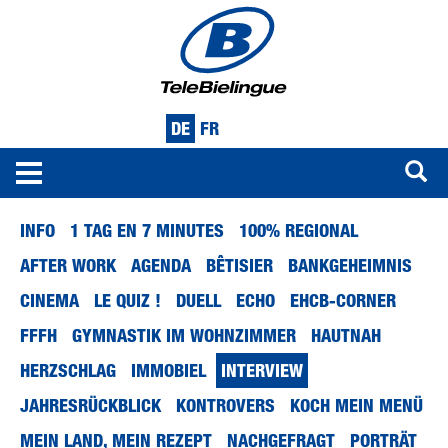
DE
FR
Toggle
navigation
Direkt
INFO
1 TAG EN 7 MINUTES
100% REGIONAL
zum
Inhalt
AFTER WORK
AGENDA
BÊTISIER
BANKGEHEIMNIS
CINEMA
LE QUIZ !
DUELL
ECHO
EHCB-CORNER
FFFH
GYMNASTIK IM WOHNZIMMER
HAUTNAH
HERZSCHLAG
IMMOBIEL
INTERVIEW
JAHRESRÜCKBLICK
KONTROVERS
KOCH MEIN MENÜ
MEIN LAND, MEIN REZEPT
NACHGEFRAGT
PORTRÄT