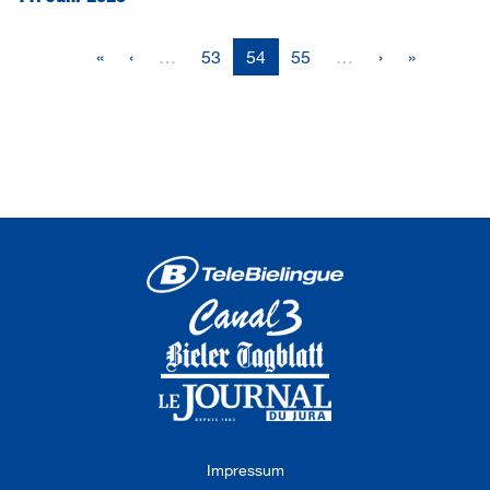
«
‹
…
53
54
55
…
›
»
Impressum