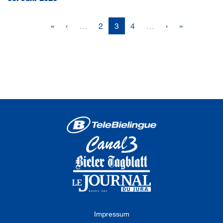
«
‹
…
2
3
4
…
›
»
Impressum