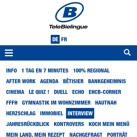
DE
FR
Toggle
navigation
Direkt
INFO
1 TAG EN 7 MINUTES
100% REGIONAL
zum
Inhalt
AFTER WORK
AGENDA
BÊTISIER
BANKGEHEIMNIS
CINEMA
LE QUIZ !
DUELL
ECHO
EHCB-CORNER
FFFH
GYMNASTIK IM WOHNZIMMER
HAUTNAH
HERZSCHLAG
IMMOBIEL
INTERVIEW
JAHRESRÜCKBLICK
KONTROVERS
KOCH MEIN MENÜ
MEIN LAND, MEIN REZEPT
NACHGEFRAGT
PORTRÄT