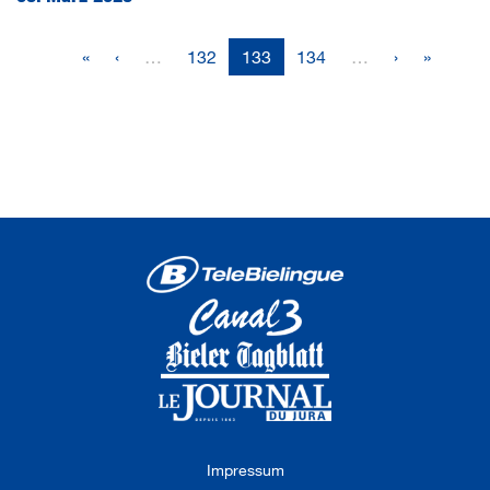
«
‹
…
132
133
134
…
›
»
Impressum