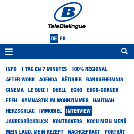
DE
FR
Toggle
navigation
Direkt
INFO
1 TAG EN 7 MINUTES
100% REGIONAL
zum
Inhalt
AFTER WORK
AGENDA
BÊTISIER
BANKGEHEIMNIS
CINEMA
LE QUIZ !
DUELL
ECHO
EHCB-CORNER
FFFH
GYMNASTIK IM WOHNZIMMER
HAUTNAH
HERZSCHLAG
IMMOBIEL
INTERVIEW
JAHRESRÜCKBLICK
KONTROVERS
KOCH MEIN MENÜ
MEIN LAND, MEIN REZEPT
NACHGEFRAGT
PORTRÄT