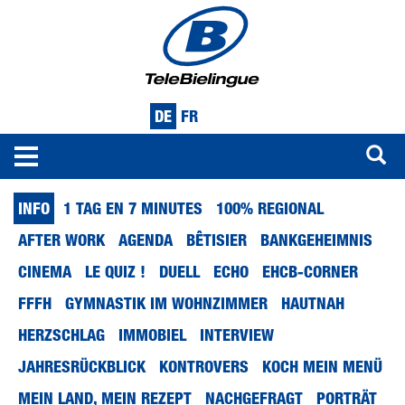
DE
FR
Toggle
navigation
Direkt
INFO
1 TAG EN 7 MINUTES
100% REGIONAL
zum
Inhalt
AFTER WORK
AGENDA
BÊTISIER
BANKGEHEIMNIS
CINEMA
LE QUIZ !
DUELL
ECHO
EHCB-CORNER
FFFH
GYMNASTIK IM WOHNZIMMER
HAUTNAH
HERZSCHLAG
IMMOBIEL
INTERVIEW
JAHRESRÜCKBLICK
KONTROVERS
KOCH MEIN MENÜ
MEIN LAND, MEIN REZEPT
NACHGEFRAGT
PORTRÄT