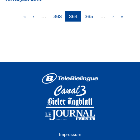
«
‹
…
363
364
365
…
›
»
Impressum