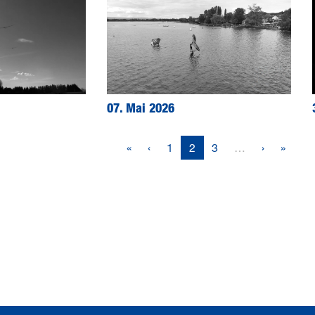
07. Mai 2026
«
‹
1
2
3
…
›
»