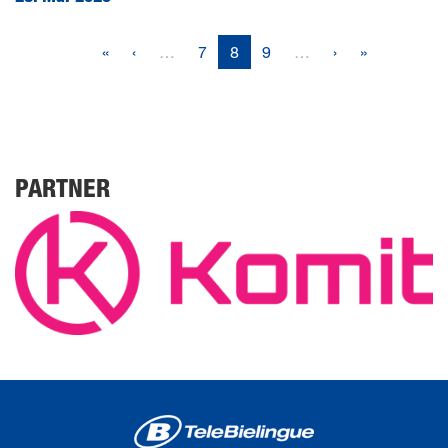
«
‹
…
7
8
9
…
›
»
PARTNER