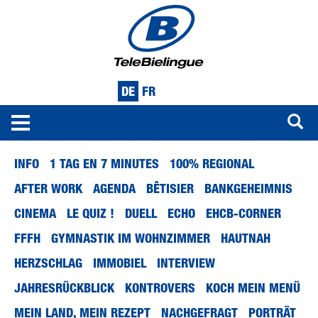
DE
FR
Toggle
navigation
Direkt
INFO
1 TAG EN 7 MINUTES
100% REGIONAL
zum
Inhalt
AFTER WORK
AGENDA
BÊTISIER
BANKGEHEIMNIS
CINEMA
LE QUIZ !
DUELL
ECHO
EHCB-CORNER
FFFH
GYMNASTIK IM WOHNZIMMER
HAUTNAH
HERZSCHLAG
IMMOBIEL
INTERVIEW
JAHRESRÜCKBLICK
KONTROVERS
KOCH MEIN MENÜ
MEIN LAND, MEIN REZEPT
NACHGEFRAGT
PORTRÄT