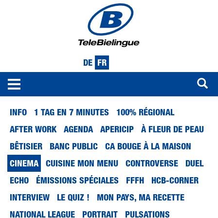
DE
FR
Toggle
navigation
Aller
INFO
1 TAG EN 7 MINUTES
100% RÉGIONAL
au
contenu
AFTER WORK
AGENDA
APERICIP
À FLEUR DE PEAU
principal
BÊTISIER
BANC PUBLIC
CA BOUGE À LA MAISON
CINEMA
CUISINE MON MENU
CONTROVERSE
DUEL
ECHO
ÉMISSIONS SPÉCIALES
FFFH
HCB-CORNER
INTERVIEW
LE QUIZ !
MON PAYS, MA RECETTE
NATIONAL LEAGUE
PORTRAIT
PULSATIONS