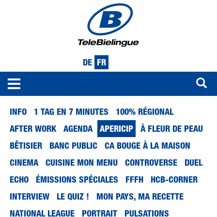
DE
FR
Toggle
navigation
Aller
INFO
1 TAG EN 7 MINUTES
100% RÉGIONAL
au
contenu
AFTER WORK
AGENDA
APERICIP
À FLEUR DE PEAU
principal
BÊTISIER
BANC PUBLIC
CA BOUGE À LA MAISON
CINEMA
CUISINE MON MENU
CONTROVERSE
DUEL
ECHO
ÉMISSIONS SPÉCIALES
FFFH
HCB-CORNER
INTERVIEW
LE QUIZ !
MON PAYS, MA RECETTE
NATIONAL LEAGUE
PORTRAIT
PULSATIONS